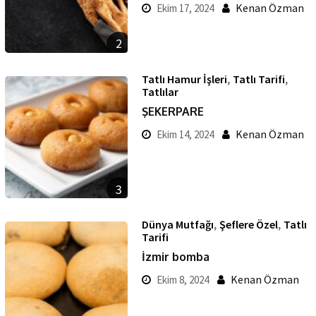
Kenan Özman
Ekim 17, 2024
2
,
,
Tatlı Hamur İşleri
Tatlı Tarifi
Tatlılar
ŞEKERPARE
Kenan Özman
Ekim 14, 2024
3
,
,
Dünya Mutfağı
Şeflere Özel
Tatlı
Tarifi
İzmir bomba
Kenan Özman
Ekim 8, 2024