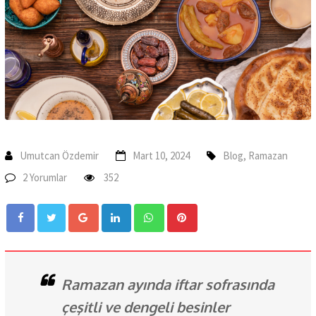
Umutcan Özdemir
Mart 10, 2024
Blog
,
Ramazan
2 Yorumlar
352
Google+
LinkedIn
Whatsapp
Pinterest
Ramazan ayında iftar sofrasında
çeşitli ve dengeli besinler