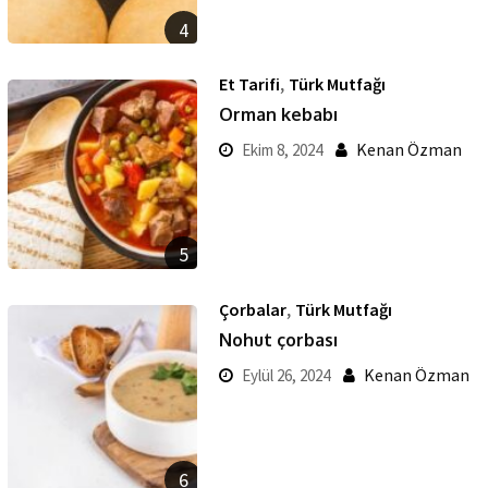
4
,
Et Tarifi
Türk Mutfağı
Orman kebabı
Kenan Özman
Ekim 8, 2024
5
,
Çorbalar
Türk Mutfağı
Nohut çorbası
Kenan Özman
Eylül 26, 2024
6