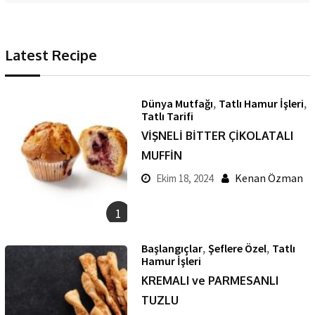
Latest Recipe
,
,
Dünya Mutfağı
Tatlı Hamur İşleri
Tatlı Tarifi
VİŞNELİ BİTTER ÇİKOLATALI
MUFFİN
Kenan Özman
Ekim 18, 2024
1
,
,
Başlangıçlar
Şeflere Özel
Tatlı
Hamur İşleri
KREMALI ve PARMESANLI
TUZLU