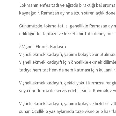
Lokmanın enfes tadı ve ağızda bıraktığı bal aroması,
kaynağıdır. Ramazan ayında uzun süren açlık döneml
Günümüzde, lokma tatlısı genellikle Ramazan ayında 
edildiğinde, taptaze ve lezzetli bir tatlı deneyimi s
5.Vişneli Ekmek Kadayıfı
Vişneli ekmek kadayıfı, yapımı kolay ve unutulmaz bir
Vişneli ekmek kadayıfı için öncelikle ekmek dilimleri 
tatlıya hem tat hem de nem katması için kullanılır.
Vişneli ekmek kadayıfı, çekici yakut kırmızısı reng
veya dondurma ile servis edebilirsiniz. Kaymak vey
Vişneli ekmek kadayıfı, yapımı kolay ve hızlı bir ta
sunar. Özellikle yaz aylarında taze vişnelerle hazırlana