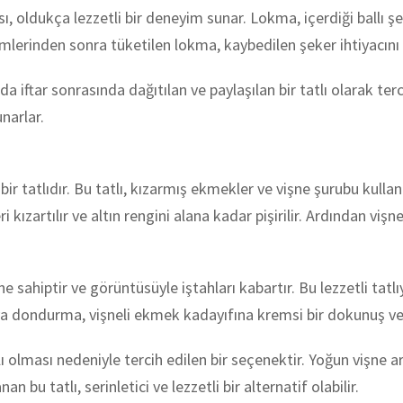
 oldukça lezzetli bir deneyim sunar. Lokma, içerdiği ballı şerbe
erinden sonra tüketilen lokma, kaybedilen şeker ihtiyacını k
iftar sonrasında dağıtılan ve paylaşılan bir tatlı olarak ter
unarlar.
 tatlıdır. Bu tatlı, kızarmış ekmekler ve vişne şurubu kullanıl
kızartılır ve altın rengini alana kadar pişirilir. Ardından vişne
ine sahiptir ve görüntüsüyle iştahları kabartır. Bu lezzetli ta
a dondurma, vişneli ekmek kadayıfına kremsi bir dokunuş ve 
tlı olması nedeniyle tercih edilen bir seçenektir. Yoğun vişne a
n bu tatlı, serinletici ve lezzetli bir alternatif olabilir.