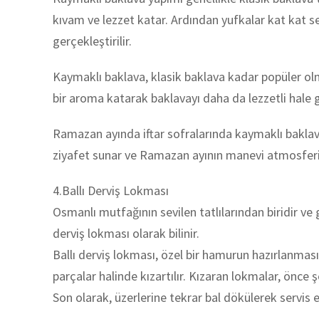
kıvam ve lezzet katar. Ardından yufkalar kat kat seri
gerçekleştirilir.
Kaymaklı baklava, klasik baklava kadar popüler olm
bir aroma katarak baklavayı daha da lezzetli hale ge
Ramazan ayında iftar sofralarında kaymaklı baklava, di
ziyafet sunar ve Ramazan ayının manevi atmosferin
4.Ballı Derviş Lokması
Osmanlı mutfağının sevilen tatlılarından biridir ve
derviş lokması olarak bilinir.
Ballı derviş lokması, özel bir hamurun hazırlanması
parçalar halinde kızartılır. Kızaran lokmalar, önce şer
Son olarak, üzerlerine tekrar bal dökülerek servis ed