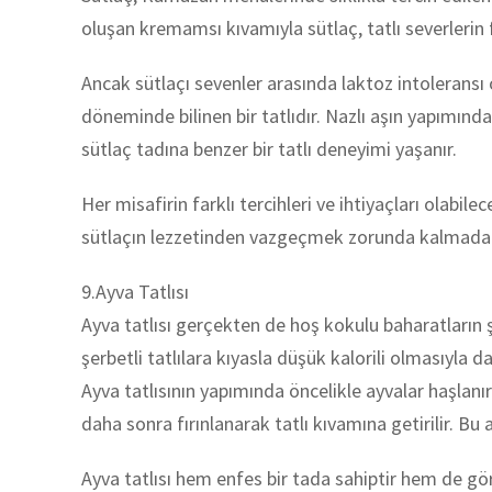
oluşan kremamsı kıvamıyla sütlaç, tatlı severlerin f
Ancak sütlaçı sevenler arasında laktoz intoleransı o
döneminde bilinen bir tatlıdır. Nazlı aşın yapımınd
sütlaç tadına benzer bir tatlı deneyimi yaşanır.
Her misafirin farklı tercihleri ve ihtiyaçları olabil
sütlaçın lezzetinden vazgeçmek zorunda kalmadan lak
9.Ayva Tatlısı
Ayva tatlısı gerçekten de hoş kokulu baharatların 
şerbetli tatlılara kıyasla düşük kalorili olmasıyla d
Ayva tatlısının yapımında öncelikle ayvalar haşlanır v
daha sonra fırınlanarak tatlı kıvamına getirilir. Bu
Ayva tatlısı hem enfes bir tada sahiptir hem de görs