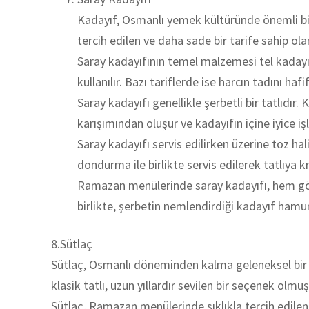
Kadayıf, Osmanlı yemek kültüründe önemli bir 
tercih edilen ve daha sade bir tarife sahip olan
Saray kadayıfının temel malzemesi tel kadayıftı
kullanılır. Bazı tariflerde ise harcın tadını haf
Saray kadayıfı genellikle şerbetli bir tatlıdır.
karışımından oluşur ve kadayıfın içine iyice işl
Saray kadayıfı servis edilirken üzerine toz hal
dondurma ile birlikte servis edilerek tatlıya k
Ramazan menülerinde saray kadayıfı, hem görs
birlikte, şerbetin nemlendirdiği kadayıf hamuru
8.Sütlaç
Sütlaç, Osmanlı döneminden kalma geleneksel bir Tü
klasik tatlı, uzun yıllardır sevilen bir seçenek olmuş
Sütlaç, Ramazan menülerinde sıklıkla tercih edilen bir