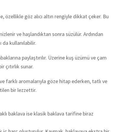
 özellikle göz alıcı altın rengiyle dikkat çeker. Bu
mizlenir ve haşlandıktan sonra süzülür. Ardından
da kullanılabilir.
tabaklarına paylaştırılır. Üzerine kuş üzümü ve çam
r çıtırlık sunar.
ve farklı aromalarıyla göze hitap ederken, tatlı ve
len bir lezzettir.
klı baklava ise klasik baklava tarifine biraz
k iç harç oluşturulur. Kaymak, baklavaya ekstra bir