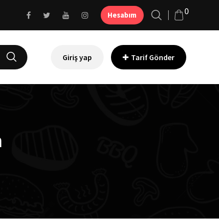
0
Hesabım
Giriş yap
Tarif Gönder
a