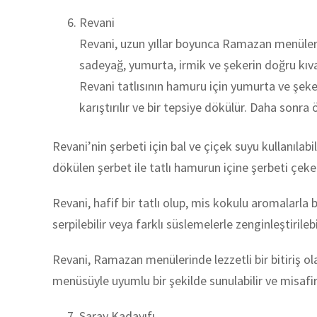
Revani
Revani, uzun yıllar boyunca Ramazan menüleri
sadeyağ, yumurta, irmik ve şekerin doğru kıva
Revani tatlısının hamuru için yumurta ve şeke
karıştırılır ve bir tepsiye dökülür. Daha sonra ön
Revani’nin şerbeti için bal ve çiçek suyu kullanılab
dökülen şerbet ile tatlı hamurun içine şerbeti çeker
Revani, hafif bir tatlı olup, mis kokulu aromalarla b
serpilebilir veya farklı süslemelerle zenginleştirilebil
Revani, Ramazan menülerinde lezzetli bir bitiriş olar
menüsüyle uyumlu bir şekilde sunulabilir ve misafirle
Saray Kadayıfı