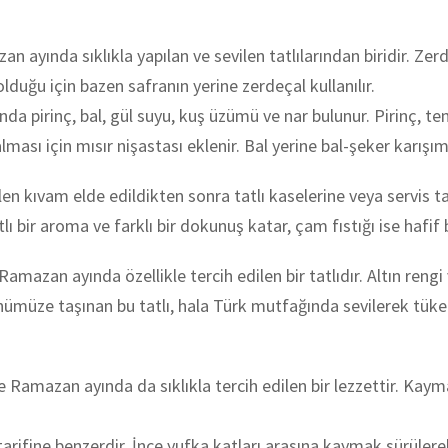
yında sıklıkla yapılan ve sevilen tatlılarından biridir. Zerde,
olduğu için bazen safranın yerine zerdeçal kullanılır.
a pirinç, bal, gül suyu, kuş üzümü ve nar bulunur. Pirinç, te
lması için mısır nişastası eklenir. Bal yerine bal-şeker karışımı 
ilen kıvam elde edildikten sonra tatlı kaselerine veya servis 
lı bir aroma ve farklı bir dokunuş katar, çam fıstığı ise hafif bi
azan ayında özellikle tercih edilen bir tatlıdır. Altın rengi 
ümüze taşınan bu tatlı, hala Türk mutfağında sevilerek tüketi
 Ramazan ayında da sıklıkla tercih edilen bir lezzettir. Kayma
arifine benzerdir. İnce yufka katları arasına kaymak sürülere