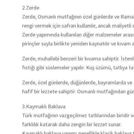
2.Zerde
Zerde, Osmanlı mutfağının özel günlerde ve Ramazan a
rengi vermek için safran kullanılır, ancak maliyetli 
Zerde yapımında kullanılan diğer malzemeler arasınd
pirinçler suyla birlikte yeniden kaynatılır ve kıvam a
Zerde, muhallebi benzeri bir kıvama sahiptir. İsten
fıstığı gibi süslemeler yapılır. Kuş üzümü, tatlıya tat
Zerde, özel günlerde, düğünlerde, bayramlarda ve Ram
hafif bir lezzete sahiptir. Osmanlı mutfağından gün
3.Kaymaklı Baklava
Türk mutfağının vazgeçilmez tatlılarından biridir ve
farklılık katarak daha zengin bir lezzet sunar.
Kaymaklı baklava yapımı genellikle klasik baklava t