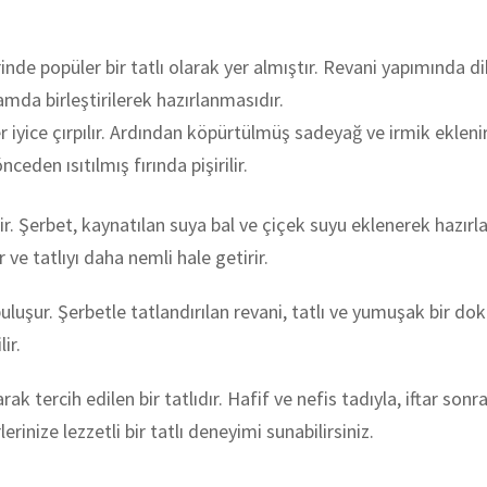
nde popüler bir tatlı olarak yer almıştır. Revani yapımında 
mda birleştirilerek hazırlanmasıdır.
r iyice çırpılır. Ardından köpürtülmüş sadeyağ ve irmik eklen
ceden ısıtılmış fırında pişirilir.
ilir. Şerbet, kaynatılan suya bal ve çiçek suyu eklenerek hazırl
 ve tatlıyı daha nemli hale getirir.
uluşur. Şerbetle tatlandırılan revani, tatlı ve yumuşak bir dok
ir.
ak tercih edilen bir tatlıdır. Hafif ve nefis tadıyla, iftar so
rinize lezzetli bir tatlı deneyimi sunabilirsiniz.