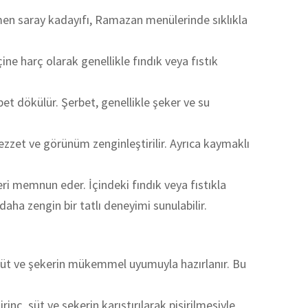
ğmen saray kadayıfı, Ramazan menülerinde sıklıkla
ine harç olarak genellikle fındık veya fıstık
rbet dökülür. Şerbet, genellikle şeker ve su
 lezzet ve görünüm zenginleştirilir. Ayrıca kaymaklı
i memnun eder. İçindeki fındık veya fıstıkla
daha zengin bir tatlı deneyimi sunulabilir.
, süt ve şekerin mükemmel uyumuyla hazırlanır. Bu
rinç, süt ve şekerin karıştırılarak pişirilmesiyle