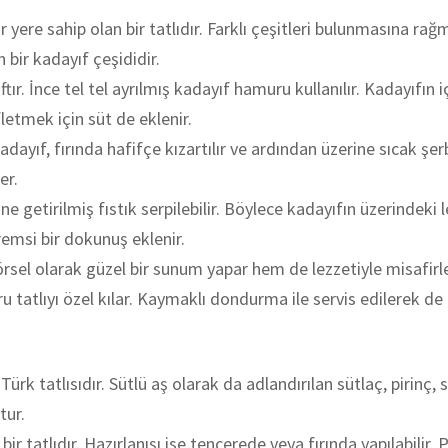
yere sahip olan bir tatlıdır. Farklı çeşitleri bulunmasına ra
 bir kadayıf çeşididir.
r. İnce tel tel ayrılmış kadayıf hamuru kullanılır. Kadayıfın iç
ifletmek için süt de eklenir.
 Kadayıf, fırında hafifçe kızartılır ve ardından üzerine sıcak şe
er.
ine getirilmiş fıstık serpilebilir. Böylece kadayıfın üzerindeki
remsi bir dokunuş eklenir.
el olarak güzel bir sunum yapar hem de lezzetiyle misafirler
 tatlıyı özel kılar. Kaymaklı dondurma ile servis edilerek de 
rk tatlısıdır. Sütlü aş olarak da adlandırılan sütlaç, pirinç
tur.
 tatlıdır. Hazırlanışı ise tencerede veya fırında yapılabilir. Pi