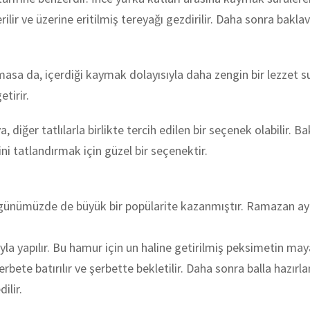
lir ve üzerine eritilmiş tereyağı gezdirilir. Daha sonra baklav
asa da, içerdiği kaymak dolayısıyla daha zengin bir lezzet su
tirir.
ğer tatlılarla birlikte tercih edilen bir seçenek olabilir. Bakl
i tatlandırmak için güzel bir seçenektir.
 günümüzde de büyük bir popülarite kazanmıştır. Ramazan ayında
yla yapılır. Bu hamur için un haline getirilmiş peksimetin ma
bete batırılır ve şerbette bekletilir. Daha sonra balla hazırlanan
ilir.