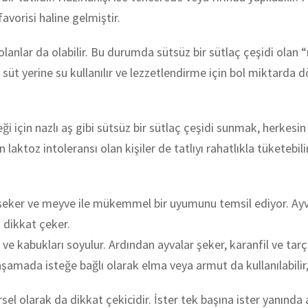
avorisi haline gelmiştir.
lanlar da olabilir. Bu durumda sütsüz bir sütlaç çeşidi olan “
a süt yerine su kullanılır ve lezzetlendirme için bol miktarda
eceği için nazlı aş gibi sütsüz bir sütlaç çeşidi sunmak, herke
toz intoleransı olan kişiler de tatlıyı rahatlıkla tüketebilir
şeker ve meyve ile mükemmel bir uyumunu temsil ediyor. Ayva 
a dikkat çeker.
e kabukları soyulur. Ardından ayvalar şeker, karanfil ve tarçın g
 aşamada isteğe bağlı olarak elma veya armut da kullanılabilir,
el olarak da dikkat çekicidir. İster tek başına ister yanında a