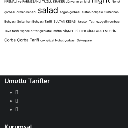
KREMALI ve PARMESANLI TUZLU KRAKER dünyanın en iyisi
Nohut
salad
çorbası
orman kebabı
soğan çorbası
sultan bohçası
Sultanhan
Bohçası
Sultanhan Bohçası Tarifi
SULTAN KEBABI
tarator
Tatlı ezogelin corbası
Tava tarifi
vişneli bitter çikolatalı mıffin
VİŞNELİ BİTTER ÇİKOLATALI MUFFİN
Çorba
Çorba Tarifi
çok güzel Nohut çorbası
Şekerpare
Umutlu Tarifler
Kurumsal