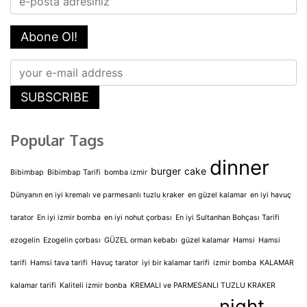
Abone Ol!
SUBSCRIBE
Popular Tags
dinner
burger
cake
Bibimbap
Bibimbap Tarifi
bomba izmir
Dünyanın en iyi kremalı ve parmesanlı tuzlu kraker
en güzel kalamar
en iyi havuç
tarator
En iyi izmir bomba
en iyi nohut çorbası
En iyi Sultanhan Bohçası Tarifi
ezogelin
Ezogelin çorbası
GÜZEL orman kebabı
güzel kalamar
Hamsi
Hamsi
tarifi
Hamsi tava tarifi
Havuç tarator
iyi bir kalamar tarifi
izmir bomba
KALAMAR
kalamar tarifi
Kaliteli izmir bonba
KREMALI ve PARMESANLI TUZLU KRAKER
night