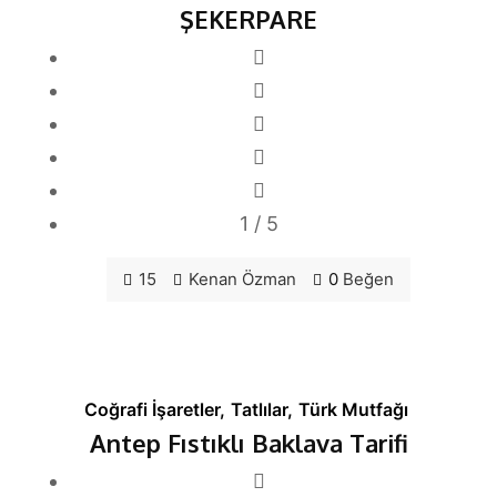
ŞEKERPARE
1
/ 5
15
Kenan Özman
0
Beğen
Coğrafi İşaretler
,
Tatlılar
,
Türk Mutfağı
Antep Fıstıklı Baklava Tarifi