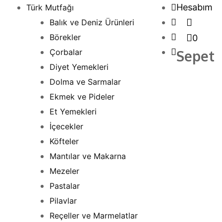
İçeriği
Hesabım
Türk Mutfağı
atla
Balık ve Deniz Ürünleri
Börekler
0
Çorbalar
Sepet
Diyet Yemekleri
Dolma ve Sarmalar
Ekmek ve Pideler
Et Yemekleri
İçecekler
Köfteler
Mantılar ve Makarna
Mezeler
Pastalar
Pilavlar
Reçeller ve Marmelatlar