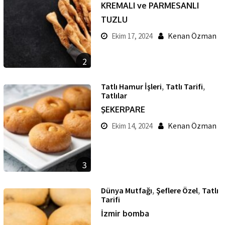
KREMALI ve PARMESANLI
TUZLU
Kenan Özman
Ekim 17, 2024
2
,
,
Tatlı Hamur İşleri
Tatlı Tarifi
Tatlılar
ŞEKERPARE
Kenan Özman
Ekim 14, 2024
3
,
,
Dünya Mutfağı
Şeflere Özel
Tatlı
Tarifi
İzmir bomba