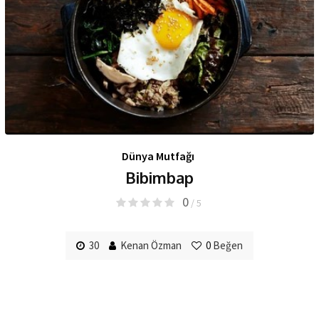
Dünya Mutfağı
Bibimbap
0
/ 5
30
Kenan Özman
0
Beğen