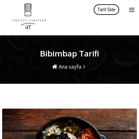
İçeriği
Tarif Ekle
atla
Bibimbap Tarifi
Ana sayfa