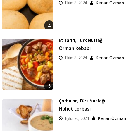
Kenan Özman
Ekim 8, 2024
4
,
Et Tarifi
Türk Mutfağı
Orman kebabı
Kenan Özman
Ekim 8, 2024
5
,
Çorbalar
Türk Mutfağı
Nohut çorbası
Kenan Özman
Eylül 26, 2024