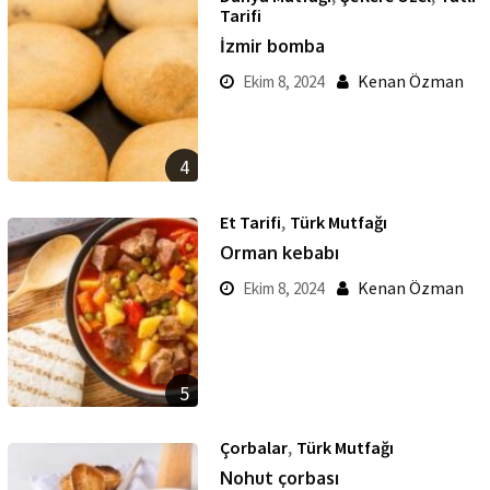
Tarifi
İzmir bomba
Kenan Özman
Ekim 8, 2024
4
,
Et Tarifi
Türk Mutfağı
Orman kebabı
Kenan Özman
Ekim 8, 2024
5
,
Çorbalar
Türk Mutfağı
Nohut çorbası