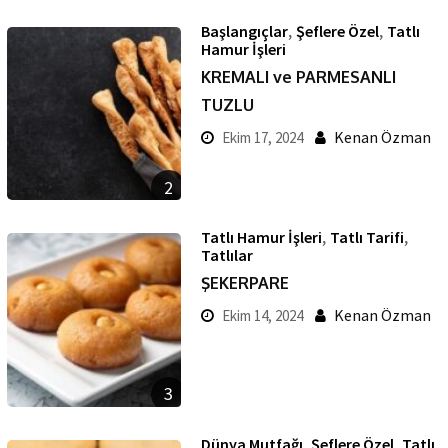
,
,
Başlangıçlar
Şeflere Özel
Tatlı
Hamur İşleri
KREMALI ve PARMESANLI
TUZLU
Kenan Özman
Ekim 17, 2024
2
,
,
Tatlı Hamur İşleri
Tatlı Tarifi
Tatlılar
ŞEKERPARE
Kenan Özman
Ekim 14, 2024
3
,
,
Dünya Mutfağı
Şeflere Özel
Tatlı