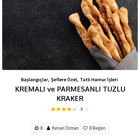
Başlangıçlar
,
Şeflere Özel
,
Tatlı Hamur İşleri
KREMALI ve PARMESANLI TUZLU
KRAKER
4
/ 5
8
Kenan Özman
0
Beğen