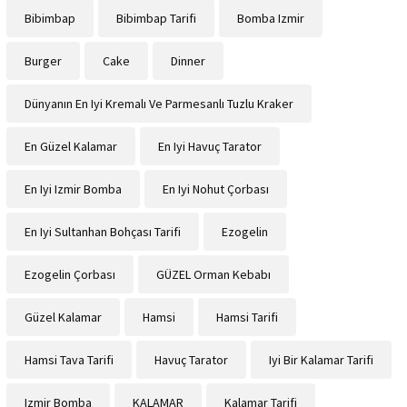
Bibimbap
Bibimbap Tarifi
Bomba Izmir
Burger
Cake
Dinner
Dünyanın En Iyi Kremalı Ve Parmesanlı Tuzlu Kraker
En Güzel Kalamar
En Iyi Havuç Tarator
En Iyi Izmir Bomba
En Iyi Nohut Çorbası
En Iyi Sultanhan Bohçası Tarifi
Ezogelin
Ezogelin Çorbası
GÜZEL Orman Kebabı
Güzel Kalamar
Hamsi
Hamsi Tarifi
Hamsi Tava Tarifi
Havuç Tarator
Iyi Bir Kalamar Tarifi
Izmir Bomba
KALAMAR
Kalamar Tarifi