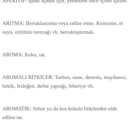
APERİTİF: İştahı açmak için, yemekten önce içilen içkiler.
ARITMA: Berraklastırma veya rafine etme. Konsome, et
suyu, eritilmis tereyağı vb. berraklaştırmak.
AROMA: Koku, tat.
AROMALI BİTKİLER: Tarhun, nane, dereotu, maydanoz,
kekik, fesleğen, defne yaprağı, biberiye vb.
AROMATİK: Sebze ya da hos kokulu bitkilerden elde
edilen tat.