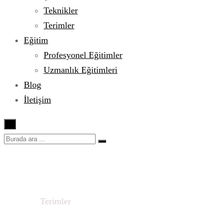
Teknikler
Terimler
Eğitim
Profesyonel Eğitimler
Uzmanlık Eğitimleri
Blog
İletişim
×
Terimler
Ana sayfa
Terimler