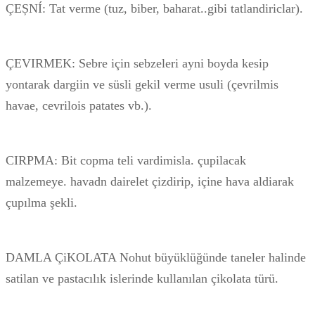
ÇEȘNÍ: Tat verme (tuz, biber, baharat..gibi tatlandiriclar).
ÇEVIRMEK: Sebre için sebzeleri ayni boyda kesip
yontarak dargiin ve süsli gekil verme usuli (çevrilmis
havae, cevrilois patates vb.).
CIRPMA: Bit copma teli vardimisla. çupilacak
malzemeye. havadn dairelet çizdirip, içine hava aldiarak
çupılma şekli.
DAMLA ÇiKOLATA Nohut büyüklüğünde taneler halinde
satilan ve pastacılık islerinde kullanılan çikolata türü.