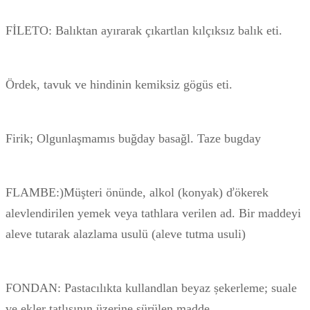
FİLETO: Balıktan ayırarak çıkartlan kılçıksız balık eti.
Ördek, tavuk ve hindinin kemiksiz gögüs eti.
Firik; Olgunlaşmamıs buğday basağl. Taze bugday
FLAMBE:)Müşteri önünde, alkol (konyak) ďökerek
alevlendirilen yemek veya tathlara verilen ad. Bir maddeyi
aleve tutarak alazlama usulü (aleve tutma usuli)
FONDAN: Pastacılıkta kullandlan beyaz șekerleme; suale
ve ekler tatlısının üzerine sürülen madde.