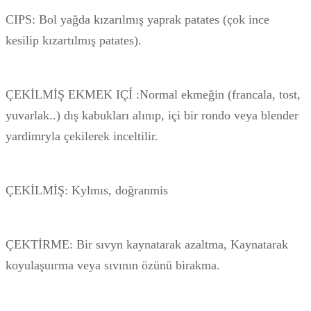
CIPS: Bol yağda kızarılmış yaprak patates (çok ince
kesilip kızartılmış patates).
ÇEKİLMİŞ EKMEK IÇÍ :Normal ekmeğin (francala, tost,
yuvarlak..) dış kabukları alınıp, içi bir rondo veya blender
yardimryla çekilerek inceltilir.
ÇEKİLMİŞ: Kylmıs, doğranmis
ÇEKTİRME: Bir sıvyn kaynatarak azaltma, Kaynatarak
koyulaşuırma veya sıvının özünü birakma.