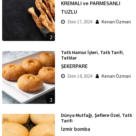
KREMALI ve PARMESANLI
TUZLU
Kenan Özman
Ekim 17, 2024
2
,
,
Tatlı Hamur İşleri
Tatlı Tarifi
Tatlılar
ŞEKERPARE
Kenan Özman
Ekim 14, 2024
3
,
,
Dünya Mutfağı
Şeflere Özel
Tatlı
Tarifi
İzmir bomba