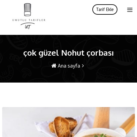
İçeriği
Tarif Ekle
atla
çok güzel Nohut çorbası
Ana sayfa