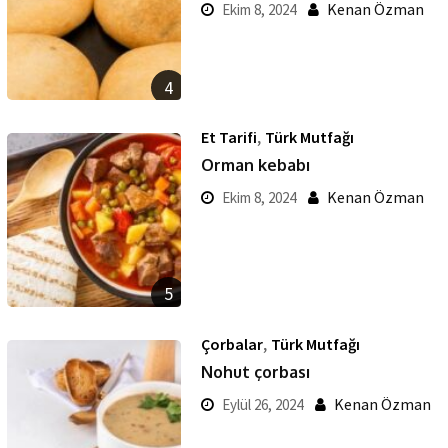
Kenan Özman
Ekim 8, 2024
4
,
Et Tarifi
Türk Mutfağı
Orman kebabı
Kenan Özman
Ekim 8, 2024
5
,
Çorbalar
Türk Mutfağı
Nohut çorbası
Kenan Özman
Eylül 26, 2024