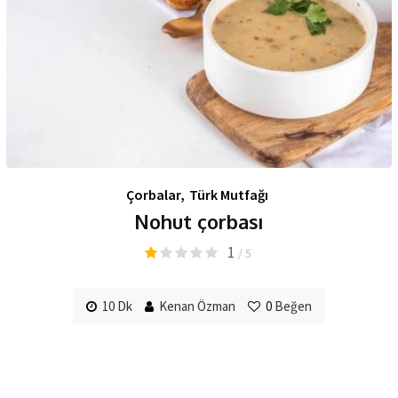
Çorbalar
,
Türk Mutfağı
Nohut çorbası
1
/ 5
10 Dk
Kenan Özman
0
Beğen