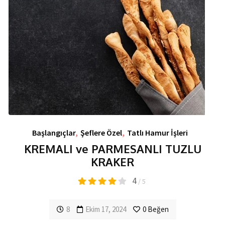
Başlangıçlar
,
Şeflere Özel
,
Tatlı Hamur İşleri
KREMALI ve PARMESANLI TUZLU
KRAKER
4
/ 5
8
Ekim 17, 2024
0
Beğen