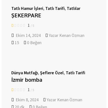
Tatlı Hamur İşleri
,
Tatlı Tarifi
,
Tatlılar
ŞEKERPARE
1
/ 5
Ekim 14, 2024
Yazar
Kenan Özman
15
0
Beğen
Dünya Mutfağı
,
Şeflere Özel
,
Tatlı Tarifi
İzmir bomba
1
/ 5
Ekim 8, 2024
Yazar
Kenan Özman
20 dk
0
Beğen