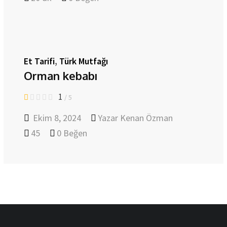
Et Tarifi
,
Türk Mutfağı
Orman kebabı
1
/ 5
Ekim 8, 2024
Yazar
Kenan Özman
45
0
Beğen