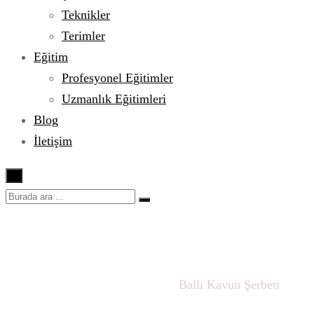
Teknikler
Terimler
Eğitim
Profesyonel Eğitimler
Uzmanlık Eğitimleri
Blog
İletişim
×
Ballı Kavun Şerbeti
Ana sayfa
İçecekler
Türk Mutfağı
Ballı Kavun Şerbeti