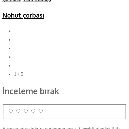
Nohut çorbası
1
/ 5
İnceleme bırak
E-posta adresiniz yayınlanmayacak.
Gerekli alanlar
*
ile