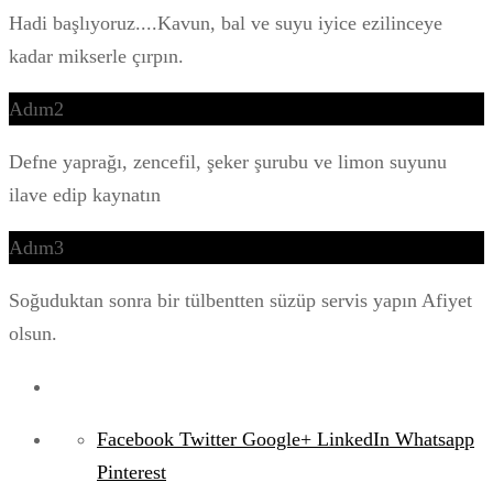
Hadi başlıyoruz....Kavun, bal ve suyu iyice ezilinceye
kadar mikserle çırpın.
Adım2
Defne yaprağı, zencefil, şeker şurubu ve limon suyunu
ilave edip kaynatın
Adım3
Soğuduktan sonra bir tülbentten süzüp servis yapın Afiyet
olsun.
Facebook
Twitter
Google+
LinkedIn
Whatsapp
Pinterest