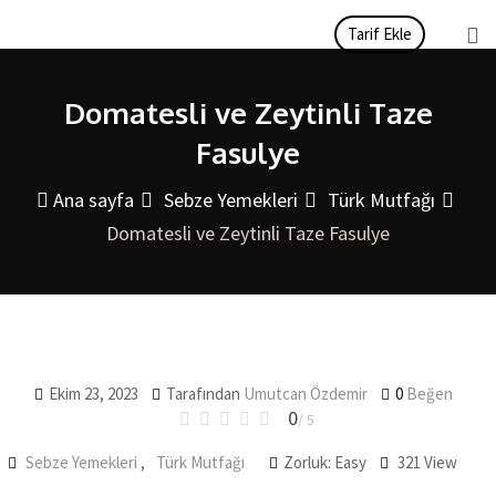
İçeriği
Tarif Ekle
atla
Domatesli ve Zeytinli Taze
Fasulye
Ana sayfa
Sebze Yemekleri
Türk Mutfağı
Domatesli ve Zeytinli Taze Fasulye
Ekim 23, 2023
Tarafından
Umutcan Özdemir
0
Beğen
0
/ 5
Sebze Yemekleri
,
Türk Mutfağı
Zorluk: Easy
321
View