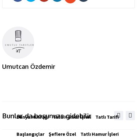
Whatsapp
Umutcan Özdemir
Bunlar da hoşunuza gidebilir
Dünya Mutfağı
,
Tatlı Hamur İşleri
,
Tatlı Tarifi
VİŞNELİ BİTTER ÇİKOLATALI
Başlangıçlar
,
Şeflere Özel
,
Tatlı Hamur İşleri