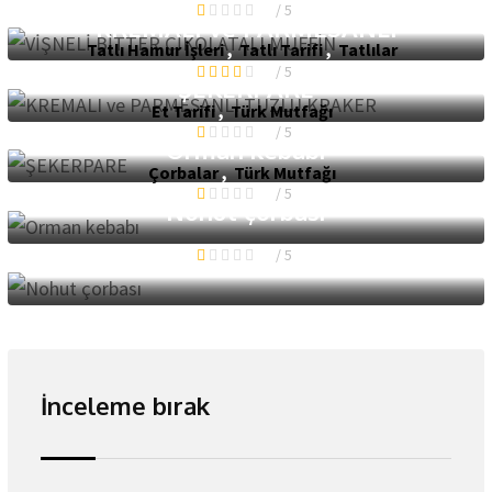
1
/ 5
KREMALI ve PARMESANLI
Tatlı Hamur İşleri
,
Tatlı Tarifi
,
Tatlılar
4
/ 5
ŞEKERPARE
Et Tarifi
,
Türk Mutfağı
1
/ 5
Orman kebabı
Çorbalar
,
Türk Mutfağı
1
/ 5
Nohut çorbası
1
/ 5
İnceleme bırak