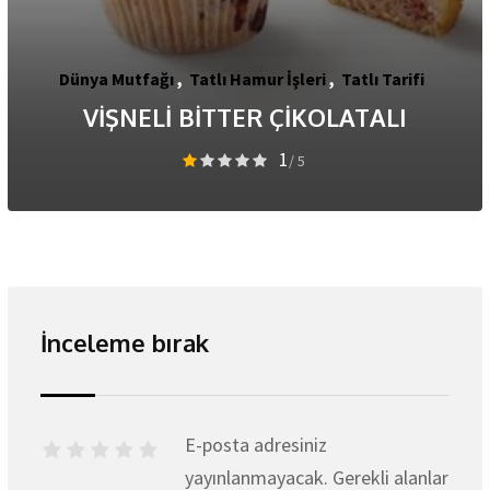
Başlangıçlar
,
Şeflere Özel
,
Tatlı Hamur İşleri
KREMALI ve PARMESANLI
4
/ 5
İnceleme bırak
E-posta adresiniz
yayınlanmayacak.
Gerekli alanlar