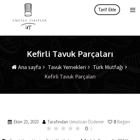
İçeriği
Tarif Ekle
atla
Kefirli Tavuk Parçaları
Ana sayfa
Tavuk Yemekleri
Türk Mutfağı
Kefirli Tavuk Parçaları
Ekim 23, 2023
Tarafından
Umutcan Özdemir
0
Beğen
0
/ 5