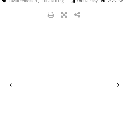
Tavuk Yemekleri
,
Türk Mutfağı
Zorluk: Easy
232
View
Google+
LinkedIn
Whatsapp
Pinterest