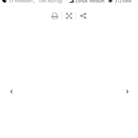
Et Yemekleri
,
Türk Mutfağı
Zorluk: Medium
372
View
Google+
LinkedIn
Whatsapp
Pinterest