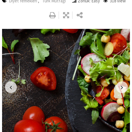
Diyet Yemekleri
,
Türk Mutfağı
Zorluk: Easy
318
View
Google+
LinkedIn
Whatsapp
Pinterest