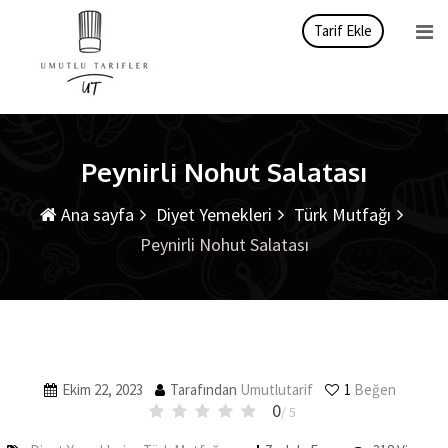
İçeriği
Tarif Ekle
atla
Peynirli Nohut Salatası
Ana sayfa
Diyet Yemekleri
Türk Mutfağı
Peynirli Nohut Salatası
Ekim 22, 2023
Tarafından
Umutlutarif
1
Beğen
0
/ 5