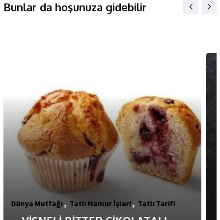
Bunlar da hoşunuza gidebilir
Başlangıçlar
,
Şeflere Özel
,
Tatlı Hamur İşleri