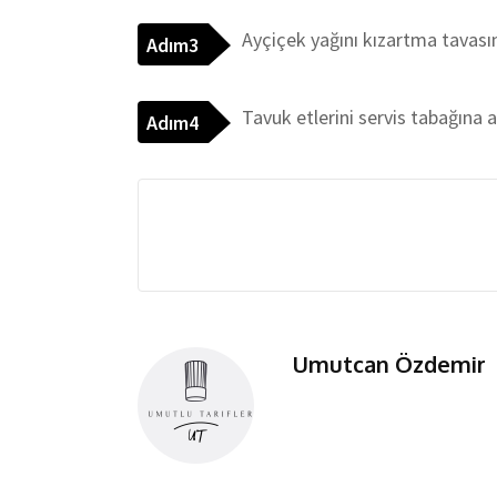
Ayçiçek yağını kızartma tavasında
Adım3
Tavuk etlerini servis tabağına al
Adım4
Umutcan Özdemir