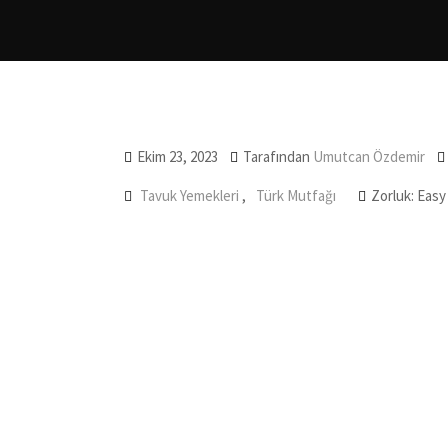
Ekim 23, 2023
Tarafından
Umutcan Özdemir
Tavuk Yemekleri
,
Türk Mutfağı
Zorluk: Easy