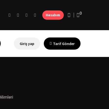
0
Hesabım
Giriş yap
Tarif Gönder
ilimleri