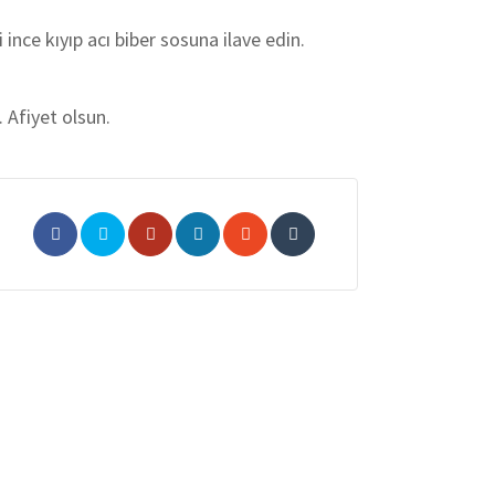
 ince kıyıp acı biber sosuna ilave edin.
. Afiyet olsun.
Google+
LinkedIn
Whatsapp
Pinterest