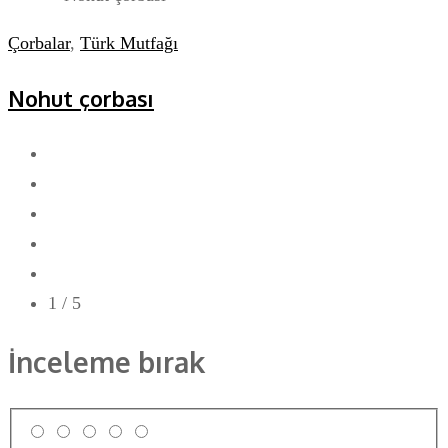
Çorbalar
,
Türk Mutfağı
Nohut çorbası
1
/ 5
İnceleme bırak