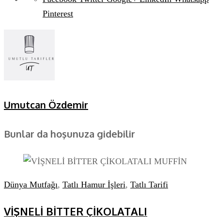
Pinterest
Umutcan Özdemir
Bunlar da hoşunuza gidebilir
Dünya Mutfağı
,
Tatlı Hamur İşleri
,
Tatlı Tarifi
VİŞNELİ BİTTER ÇİKOLATALI