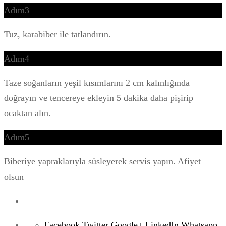
Adım3
Tuz, karabiber ile tatlandırın.
Adım4
Taze soğanların yeşil kısımlarını 2 cm kalınlığında
doğrayın ve tencereye ekleyin 5 dakika daha pişirip
ocaktan alın.
Adım5
Biberiye yapraklarıyla süsleyerek servis yapın. Afiyet
olsun
Facebook
Twitter
Google+
LinkedIn
Whatsapp