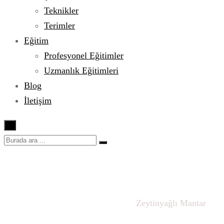
Teknikler
Terimler
Eğitim
Profesyonel Eğitimler
Uzmanlık Eğitimleri
Blog
İletişim
×
Zeytinyağlı Mantar
Ana sayfa
Türk Mutfağı
Zeytinyağlı
Zeytinyağlı Mantar