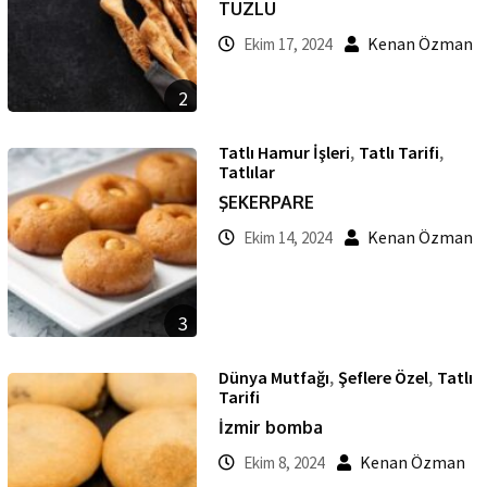
TUZLU
Kenan Özman
Ekim 17, 2024
2
,
,
Tatlı Hamur İşleri
Tatlı Tarifi
Tatlılar
ŞEKERPARE
Kenan Özman
Ekim 14, 2024
3
,
,
Dünya Mutfağı
Şeflere Özel
Tatlı
Tarifi
İzmir bomba
Kenan Özman
Ekim 8, 2024