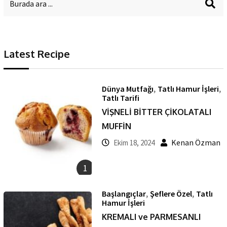
Latest Recipe
,
,
Dünya Mutfağı
Tatlı Hamur İşleri
Tatlı Tarifi
VİŞNELİ BİTTER ÇİKOLATALI
MUFFİN
Kenan Özman
Ekim 18, 2024
1
,
,
Başlangıçlar
Şeflere Özel
Tatlı
Hamur İşleri
KREMALI ve PARMESANLI