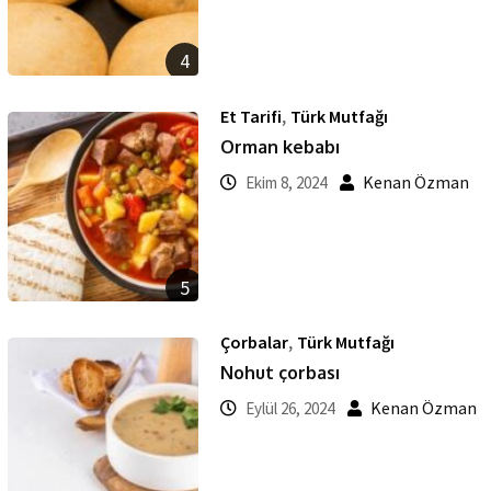
4
,
Et Tarifi
Türk Mutfağı
Orman kebabı
Kenan Özman
Ekim 8, 2024
5
,
Çorbalar
Türk Mutfağı
Nohut çorbası
Kenan Özman
Eylül 26, 2024