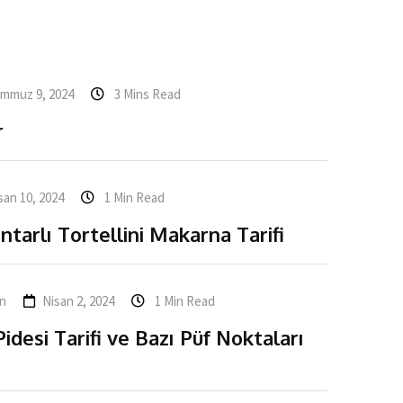
mmuz 9, 2024
3 Mins Read
r
san 10, 2024
1 Min Read
ntarlı Tortellini Makarna Tarifi
n
Nisan 2, 2024
1 Min Read
desi Tarifi ve Bazı Püf Noktaları