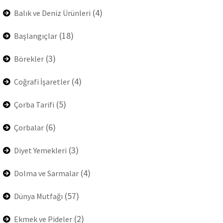
(4)
Balık ve Deniz Ürünleri
(18)
Başlangıçlar
(3)
Börekler
(4)
Coğrafi İşaretler
(5)
Çorba Tarifi
(6)
Çorbalar
(3)
Diyet Yemekleri
(4)
Dolma ve Sarmalar
(57)
Dünya Mutfağı
(2)
Ekmek ve Pideler