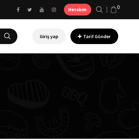
0
Hesabım
Giriş yap
Tarif Gönder