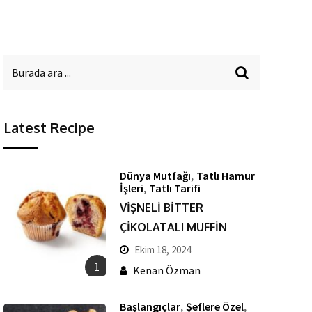
Latest Recipe
,
Dünya Mutfağı
Tatlı Hamur
,
İşleri
Tatlı Tarifi
VİŞNELİ BİTTER
ÇİKOLATALI MUFFİN
Ekim 18, 2024
1
Kenan Özman
,
,
Başlangıçlar
Şeflere Özel