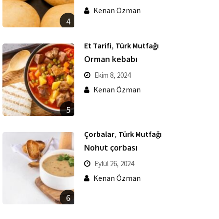
Kenan Özman
4
,
Et Tarifi
Türk Mutfağı
Orman kebabı
Ekim 8, 2024
Kenan Özman
5
,
Çorbalar
Türk Mutfağı
Nohut çorbası
Eylül 26, 2024
Kenan Özman
6