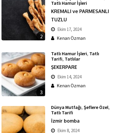
Tatlı Hamur İşleri
KREMALI ve PARMESANLI
TUZLU
Ekim 17, 2024
2
Kenan Özman
,
Tatlı Hamur İşleri
Tatlı
,
Tarifi
Tatlılar
ŞEKERPARE
Ekim 14, 2024
Kenan Özman
3
,
,
Dünya Mutfağı
Şeflere Özel
Tatlı Tarifi
İzmir bomba
Ekim 8, 2024