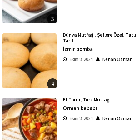
3
,
,
Dünya Mutfağı
Şeflere Özel
Tatlı
Tarifi
İzmir bomba
Kenan Özman
Ekim 8, 2024
4
,
Et Tarifi
Türk Mutfağı
Orman kebabı
Kenan Özman
Ekim 8, 2024