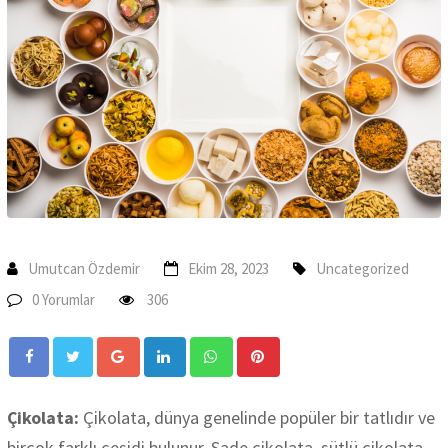
Umutcan Özdemir
Ekim 28, 2023
Uncategorized
0 Yorumlar
306
Google+
LinkedIn
Whatsapp
Pinterest
Çikolata:
Çikolata, dünya genelinde popüler bir tatlıdır ve
birçok farklı çeşidi bulunur. Sade çikolata, sütlü çikolata,