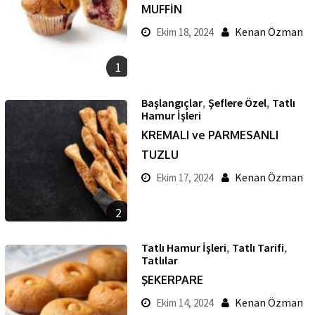
MUFFİN
Kenan Özman
Ekim 18, 2024
1
,
,
Başlangıçlar
Şeflere Özel
Tatlı
Hamur İşleri
KREMALI ve PARMESANLI
TUZLU
Kenan Özman
Ekim 17, 2024
2
,
,
Tatlı Hamur İşleri
Tatlı Tarifi
Tatlılar
ŞEKERPARE
Kenan Özman
Ekim 14, 2024