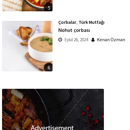
5
,
Çorbalar
Türk Mutfağı
Nohut çorbası
Kenan Özman
Eylül 26, 2024
6