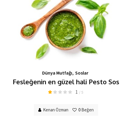
Dünya Mutfağı
,
Soslar
Fesleğenin en güzel hali Pesto Sos
1
/ 5
Kenan Özman
0
Beğen