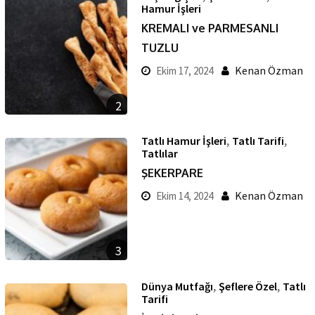
Hamur İşleri
KREMALI ve PARMESANLI
TUZLU
Kenan Özman
Ekim 17, 2024
2
,
,
Tatlı Hamur İşleri
Tatlı Tarifi
Tatlılar
ŞEKERPARE
Kenan Özman
Ekim 14, 2024
3
,
,
Dünya Mutfağı
Şeflere Özel
Tatlı
Tarifi