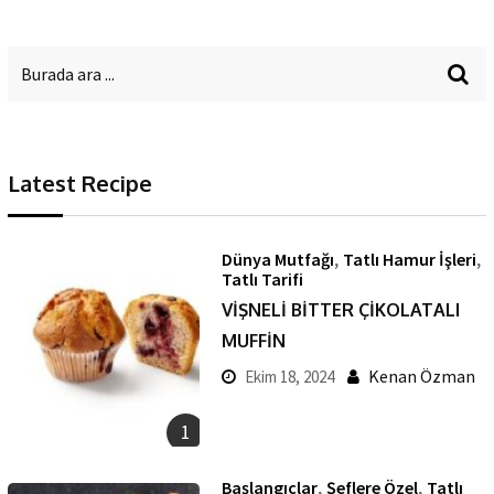
Latest Recipe
,
,
Dünya Mutfağı
Tatlı Hamur İşleri
Tatlı Tarifi
VİŞNELİ BİTTER ÇİKOLATALI
MUFFİN
Kenan Özman
Ekim 18, 2024
1
,
,
Başlangıçlar
Şeflere Özel
Tatlı