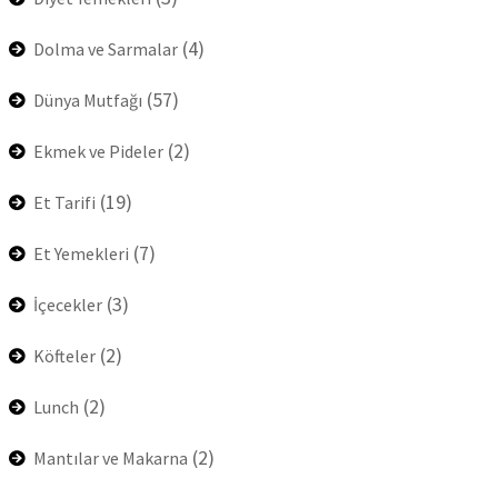
(4)
Dolma ve Sarmalar
(57)
Dünya Mutfağı
(2)
Ekmek ve Pideler
(19)
Et Tarifi
(7)
Et Yemekleri
(3)
İçecekler
(2)
Köfteler
(2)
Lunch
(2)
Mantılar ve Makarna