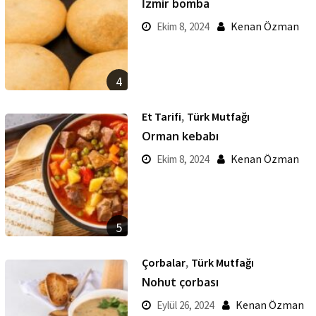
İzmir bomba
Kenan Özman
Ekim 8, 2024
4
,
Et Tarifi
Türk Mutfağı
Orman kebabı
Kenan Özman
Ekim 8, 2024
5
,
Çorbalar
Türk Mutfağı
Nohut çorbası
Kenan Özman
Eylül 26, 2024