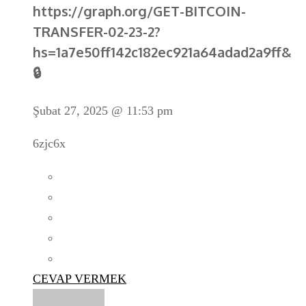
https://graph.org/GET-BITCOIN-
TRANSFER-02-23-2?
hs=1a7e50ff142c182ec921a64adad2a9ff&
🔒
Şubat 27, 2025 @ 11:53 pm
6zjc6x
CEVAP VERMEK