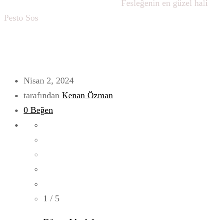
Ana sayfa
Dünya Mutfağı
Soslar
Fesleğenin en güzel hali
Pesto Sos
Nisan 2, 2024
tarafından
Kenan Özman
0
Beğen
1
/ 5