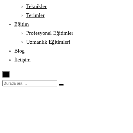
Teknikler
Terimler
Eğitim
Profesyonel Eğitimler
Uzmanlık Eğitimleri
Blog
İletişim
×
Fesleğenin en güzel hali
Pesto Sos