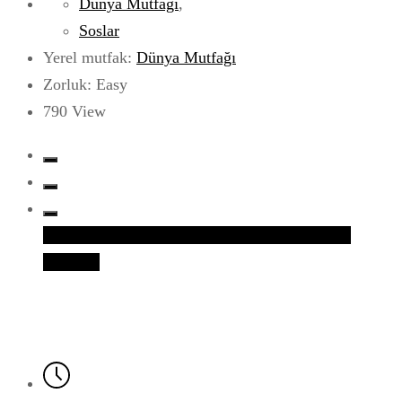
Dünya Mutfağı
,
Soslar
Yerel mutfak:
Dünya Mutfağı
Zorluk: Easy
790
View
Facebook
Twitter
Google+
LinkedIn
Whatsapp
Pinterest