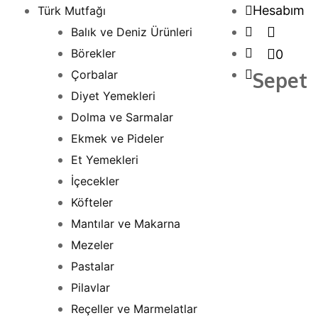
İçeriği
Hesabım
Türk Mutfağı
atla
Balık ve Deniz Ürünleri
Börekler
0
Çorbalar
Sepet
Diyet Yemekleri
Dolma ve Sarmalar
Ekmek ve Pideler
Et Yemekleri
İçecekler
Köfteler
Mantılar ve Makarna
Mezeler
Pastalar
Pilavlar
Reçeller ve Marmelatlar