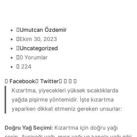
Umutcan Özdemir
Ekim 30, 2023
Uncategorized
0 Yorumlar
224
Google+
LinkedIn
Whatsapp
Pinterest
Facebook
Twitter
Kızartma, yiyecekleri yüksek sıcaklıklarda
yağda pişirme yöntemidir. İşte kızartma
yaparken dikkat etmeniz gereken unsurlar:
Doğru Yağ Seçimi:
Kızartma için doğru yağı
seçin. Ayçiçeği yağı, mısır yağı ve kanola yağı gibi