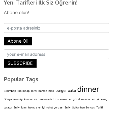
Yeni Tarifleri İlk Siz Öğrenin!
Abone olun!
Abone Ol!
SUBSCRIBE
Popular Tags
dinner
burger
cake
Bibimbap
Bibimbap Tarifi
bomba izmir
Dünyanın en iyi kremalı ve parmesanlı tuzlu kraker
en güzel kalamar
en iyi havuç
tarator
En iyi izmir bomba
en iyi nohut çorbası
En iyi Sultanhan Bohçası Tarifi