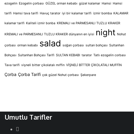
ezogelin
Ezogelin çorbası
GÜZEL orman kebabı
güzel kalamar
Hamsi
Hamsi
tarifi
Hamsi tava tarifi
Havuç tarator
iyi bir kalamar tarifi
izmir bomba
KALAMAR
kalamar tarifi
Kaliteli izmir bonba
KREMALI ve PARMESANLI TUZLU KRAKER
night
KREMALI ve PARMESANLI TUZLU KRAKER dünyanın en iyisi
Nohut
salad
çorbası
orman kebabı
soğan çorbası
sultan bohçası
Sultanhan
Bohçası
Sultanhan Bohçası Tarifi
SULTAN KEBABI
tarator
Tatlı ezogelin corbası
Tava tarifi
vişneli bitter çikolatalı mıffin
VİŞNELİ BİTTER ÇİKOLATALI MUFFİN
Çorba
Çorba Tarifi
çok güzel Nohut çorbası
Şekerpare
Umutlu Tarifler