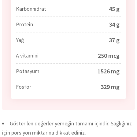
45 g
Karbonhidrat
34 g
Protein
37 g
Yağ
250 mcg
A vitamini
1526 mg
Potasyum
329 mg
Fosfor
Gösterilen değerler yemeğin tamamı içindir. Sağlığınız
için porsiyon miktarına dikkat ediniz.