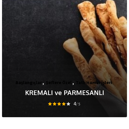
Başlangıçlar
,
Şeflere Özel
,
Tatlı Hamur İşleri
KREMALI ve PARMESANLI
4
/ 5