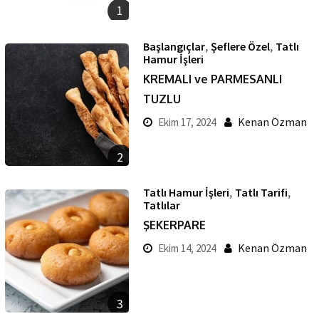
1
,
,
Başlangıçlar
Şeflere Özel
Tatlı
Hamur İşleri
KREMALI ve PARMESANLI
TUZLU
Kenan Özman
Ekim 17, 2024
2
,
,
Tatlı Hamur İşleri
Tatlı Tarifi
Tatlılar
ŞEKERPARE
Kenan Özman
Ekim 14, 2024
3