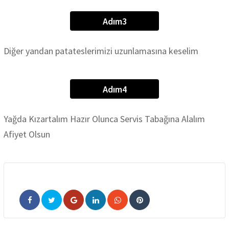
Adım3
Diğer yandan patateslerimizi uzunlamasına keselim
Adım4
Yağda Kızartalım Hazır Olunca Servis Tabağına Alalım
Afiyet Olsun
Google+
LinkedIn
Whatsapp
Pinterest