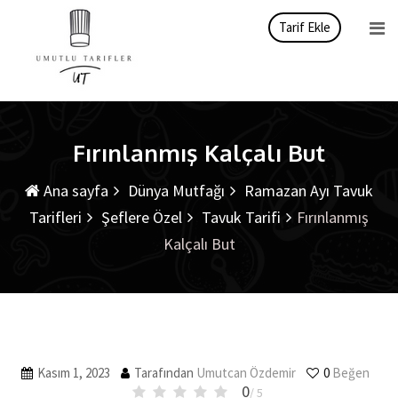
İçeriği
Tarif Ekle
atla
Fırınlanmış Kalçalı But
Ana sayfa
Dünya Mutfağı
Ramazan Ayı Tavuk
Tarifleri
Şeflere Özel
Tavuk Tarifi
Fırınlanmış
Kalçalı But
Kasım 1, 2023
Tarafından
Umutcan Özdemir
0
Beğen
0
/ 5