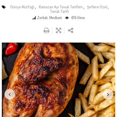
Dünya Mutfağı
,
Ramazan Ayı Tavuk Tarifleri
,
Şeflere Özel
,
Tavuk Tarifi
Zorluk: Medium
476
View
Google+
LinkedIn
Whatsapp
Pinterest