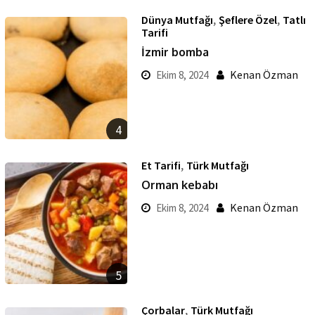
,
,
Dünya Mutfağı
Şeflere Özel
Tatlı
Tarifi
İzmir bomba
Kenan Özman
Ekim 8, 2024
4
,
Et Tarifi
Türk Mutfağı
Orman kebabı
Kenan Özman
Ekim 8, 2024
5
,
Çorbalar
Türk Mutfağı