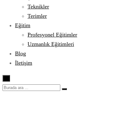
Teknikler
Terimler
Eğitim
Profesyonel Eğitimler
Uzmanlık Eğitimleri
Blog
İletişim
×
Fresh Broccoli Salad with
best recipe writer in the
world