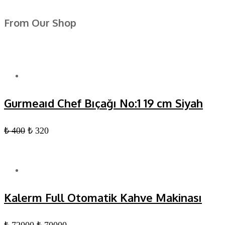
From Our Shop
Gurmeaıd Chef Bıçağı No:1 19 cm Siyah
₺
400
₺
320
Kalerm Full Otomatik Kahve Makinası