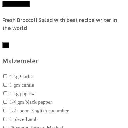
Fresh Broccoli Salad with best recipe writer in
the world
×
Malzemeler
4 kg Garlic
1 gm cumin
1 kg paprika
1/4 gm black pepper
1/2 spoon English cucumber
1 piece Lamb
25 spoon Tomato Mashed