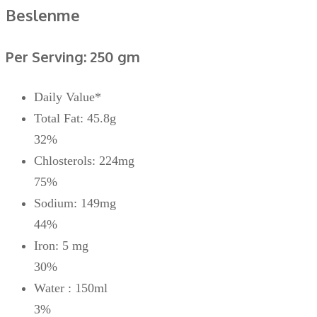
Beslenme
Per Serving: 250 gm
Daily Value*
Total Fat: 45.8g
32%
Chlosterols: 224mg
75%
Sodium: 149mg
44%
Iron: 5 mg
30%
Water : 150ml
3%