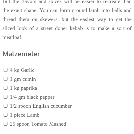
But the flavors and spices will be easier to recreate than
the exact shape. You can form ground lamb into balls and
thread them on skewers, but the easiest way to get the
sliced look of a street doner kebab is to make a sort of
meatloaf.
Malzemeler
4 kg Garlic
1 gm cumin
1 kg paprika
1/4 gm black pepper
1/2 spoon English cucumber
1 piece Lamb
25 spoon Tomato Mashed