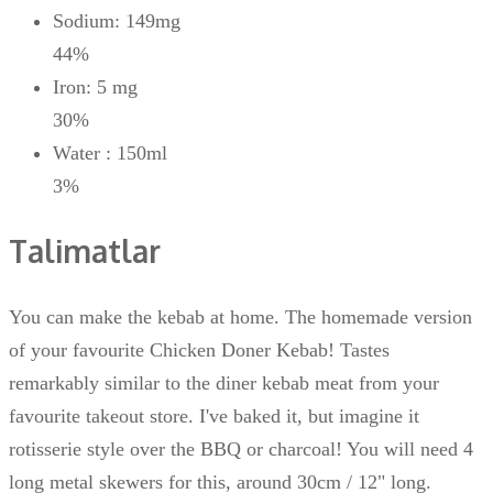
Sodium: 149mg
44%
Iron: 5 mg
30%
Water : 150ml
3%
Talimatlar
You can make the kebab at home. The homemade version
of your favourite Chicken Doner Kebab! Tastes
remarkably similar to the diner kebab meat from your
favourite takeout store. I've baked it, but imagine it
rotisserie style over the BBQ or charcoal! You will need 4
long metal skewers for this, around 30cm / 12" long.