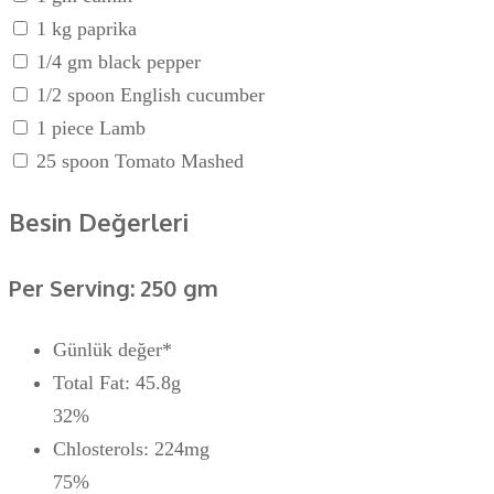
1 kg paprika
1/4 gm black pepper
1/2 spoon English cucumber
1 piece Lamb
25 spoon Tomato Mashed
Besin Değerleri
Per Serving: 250 gm
Günlük değer*
Total Fat: 45.8g
32%
Chlosterols: 224mg
75%