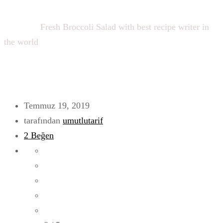
Ana sayfa
Fresh Broccoli Salad with best recipe writer in
the world
Temmuz 19, 2019
tarafından
umutlutarif
2
Beğen