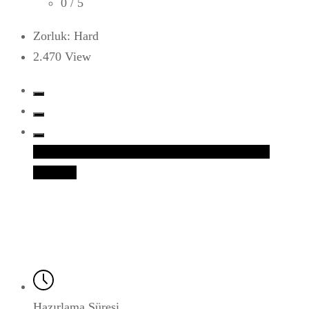
0
/ 5
Zorluk: Hard
2.470
View
Facebook
Twitter
Google+
LinkedIn
Whatsapp
Pinterest
Hazırlama Süresi