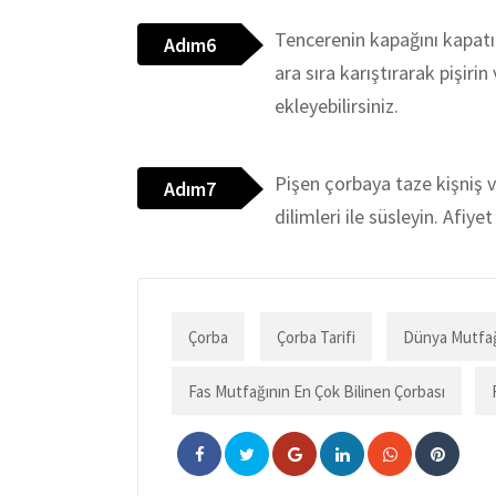
Tencerenin kapağını kapatın
Adım6
ara sıra karıştırarak pişiri
ekleyebilirsiniz.
Pişen çorbaya taze kişniş 
Adım7
dilimleri ile süsleyin. Afiyet 
Çorba
Çorba Tarifi
Dünya Mutfağı
Fas Mutfağının En Çok Bilinen Çorbası
Google+
LinkedIn
Whatsapp
Pinteres