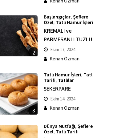
Kenan Özman
,
Başlangıçlar
Şeflere
,
Özel
Tatlı Hamur İşleri
KREMALI ve
PARMESANLI TUZLU
Ekim 17, 2024
2
Kenan Özman
,
Tatlı Hamur İşleri
Tatlı
,
Tarifi
Tatlılar
ŞEKERPARE
Ekim 14, 2024
Kenan Özman
3
,
Dünya Mutfağı
Şeflere
,
Özel
Tatlı Tarifi