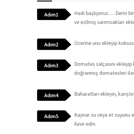
Hadi başlıyoruz......Derin b
Adım1
ve ezilmiş sarımsakları ekl
Üzerine unu ekleyip kokus
Adım2
Domates salçasını ekleyip
Adım3
doğranmış domatesleri ilav
Baharatları ekleyin, karıştı
Adım4
Kaynar su veya et suyunu e
Adım5
ilave edin.