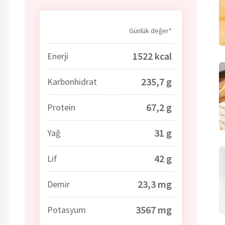
Günlük değer*
1522 kcal
Enerji
235,7 g
Karbonhidrat
67,2 g
Protein
31 g
Yağ
42 g
Lif
23,3 mg
Demir
3567 mg
Potasyum