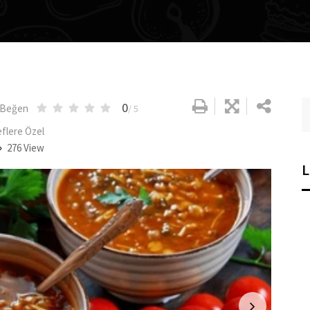
0
Beğen
/ 5
flere Özel
276
View
L
Google+
LinkedIn
Whatsapp
Pinterest