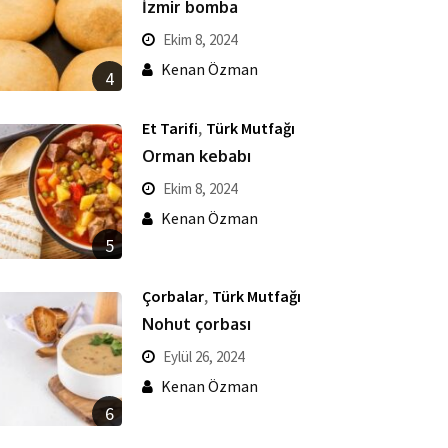
İzmir bomba
Ekim 8, 2024
Kenan Özman
4
,
Et Tarifi
Türk Mutfağı
Orman kebabı
Ekim 8, 2024
Kenan Özman
5
,
Çorbalar
Türk Mutfağı
Nohut çorbası
Eylül 26, 2024
Kenan Özman
6