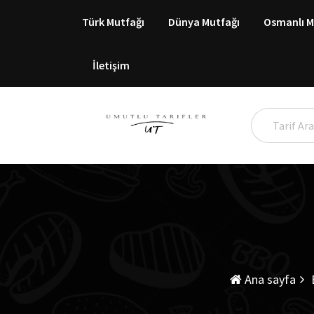
İçeriği
Türk Mutfağı
Dünya Mutfağı
Osmanlı M
atla
İletişim
Ana sayfa
B