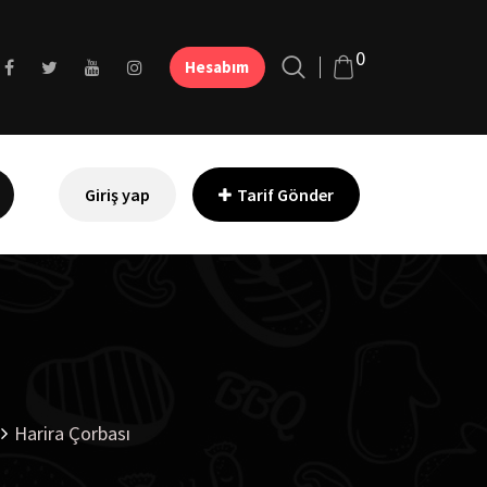
0
Hesabım
Giriş yap
Tarif Gönder
Harira Çorbası