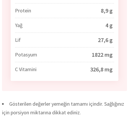
8,9 g
Protein
4 g
Yağ
27,6 g
Lif
1822 mg
Potasyum
326,8 mg
C Vitamini
Gösterilen değerler yemeğin tamamı içindir. Sağlığınız
için porsiyon miktarına dikkat ediniz.