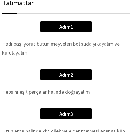
Talimatlar
Adım1
Hadi başlıyoruz bütün meyveleri bol suda yıkayalım ve
kurulayalım
Adım2
Hepsini eşit parçalar halinde doğrayalım
Adım3
Uzunlama halinde kivi çilek ve ejder meyvesi ananas küp