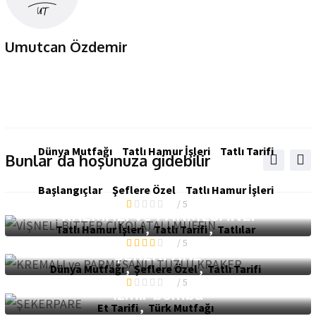
Umutcan Özdemir
Dünya Mutfağı
,
Tatlı Hamur İşleri
,
Tatlı Tarifi
Bunlar da hoşunuza gidebilir
VİŞNELİ BİTTER ÇİKOLATALI
Başlangıçlar
,
Şeflere Özel
,
Tatlı Hamur İşleri
1
/ 5
KREMALI ve PARMESANLI
Tatlı Hamur İşleri
,
Tatlı Tarifi
,
Tatlılar
4
/ 5
ŞEKERPARE
Dünya Mutfağı
,
Şeflere Özel
,
Tatlı Tarifi
1
/ 5
İzmir bomba
Et Tarifi
,
Türk Mutfağı