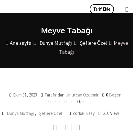
İçeriği
Tarif Ekle
atla
Meyve Tabağı
Ana sayfa
Dünya Mutfağı
Şeflere Özel
Meyve
Tabağı
Ekim 31, 2023
Tarafından
Umutcan Özdemir
0
Beğen
0
/ 5
Dünya Mutfağı
,
Şeflere Özel
Zorluk: Easy
210
View