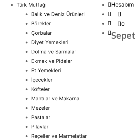
İçeriği
Hesabım
Türk Mutfağı
atla
Balık ve Deniz Ürünleri
Börekler
0
Çorbalar
Sepet
Diyet Yemekleri
Dolma ve Sarmalar
Ekmek ve Pideler
Et Yemekleri
İçecekler
Köfteler
Mantılar ve Makarna
Mezeler
Pastalar
Pilavlar
Reçeller ve Marmelatlar