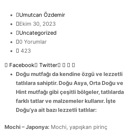
Umutcan Özdemir
Ekim 30, 2023
Uncategorized
0 Yorumlar
423
Google+
LinkedIn
Whatsapp
Pinterest
Facebook
Twitter
Doğu mutfağı da kendine özgü ve lezzetli
tatlılara sahiptir. Doğu Asya, Orta Doğu ve
Hint mutfağı gibi çeşitli bölgeler, tatlılarda
farklı tatlar ve malzemeler kullanır. İşte
Doğu’ya ait bazı lezzetli tatlılar:
Mochi – Japonya:
Mochi, yapışkan pirinç