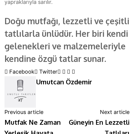
yapraklarıyla sarılır.
Doğu mutfağı, lezzetli ve çeşitli
tatlılarla ünlüdür. Her biri kendi
gelenekleri ve malzemeleriyle
kendine özgü tatlar sunar.
Google+
LinkedIn
Whatsapp
Pinterest
Facebook
Twitter
Umutcan Özdemir
Previous article
Next article
Mutfak Ne Zaman
Güneyin En Lezzetli
Yerleşik Hayata
Tatlıları