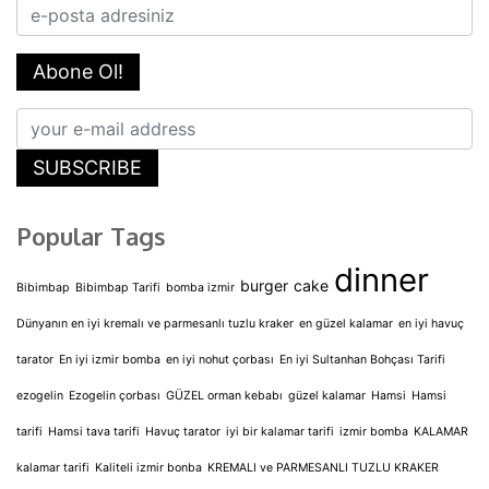
Abone Ol!
SUBSCRIBE
Popular Tags
dinner
burger
cake
Bibimbap
Bibimbap Tarifi
bomba izmir
Dünyanın en iyi kremalı ve parmesanlı tuzlu kraker
en güzel kalamar
en iyi havuç
tarator
En iyi izmir bomba
en iyi nohut çorbası
En iyi Sultanhan Bohçası Tarifi
ezogelin
Ezogelin çorbası
GÜZEL orman kebabı
güzel kalamar
Hamsi
Hamsi
tarifi
Hamsi tava tarifi
Havuç tarator
iyi bir kalamar tarifi
izmir bomba
KALAMAR
kalamar tarifi
Kaliteli izmir bonba
KREMALI ve PARMESANLI TUZLU KRAKER