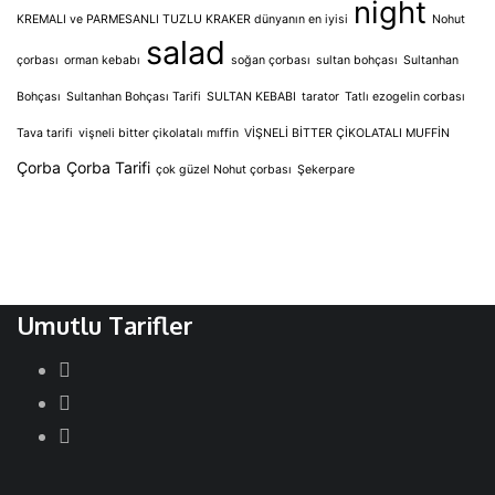
night
KREMALI ve PARMESANLI TUZLU KRAKER dünyanın en iyisi
Nohut
salad
çorbası
orman kebabı
soğan çorbası
sultan bohçası
Sultanhan
Bohçası
Sultanhan Bohçası Tarifi
SULTAN KEBABI
tarator
Tatlı ezogelin corbası
Tava tarifi
vişneli bitter çikolatalı mıffin
VİŞNELİ BİTTER ÇİKOLATALI MUFFİN
Çorba
Çorba Tarifi
çok güzel Nohut çorbası
Şekerpare
Umutlu Tarifler