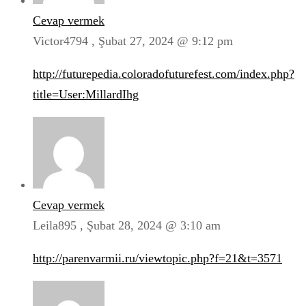
Cevap vermek
Victor4794 ,
Şubat 27, 2024 @ 9:12 pm
http://futurepedia.coloradofuturefest.com/index.php?
title=User:MillardIhg
Cevap vermek
Leila895 ,
Şubat 28, 2024 @ 3:10 am
http://parenvarmii.ru/viewtopic.php?f=21&t=3571