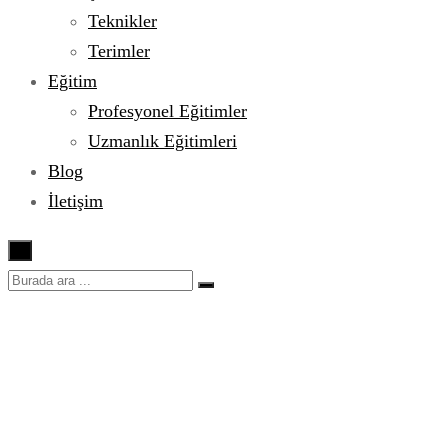
Teknikler
Terimler
Eğitim
Profesyonel Eğitimler
Uzmanlık Eğitimleri
Blog
İletişim
×
Ketçap Yararları ve
Zararları Nelerdir