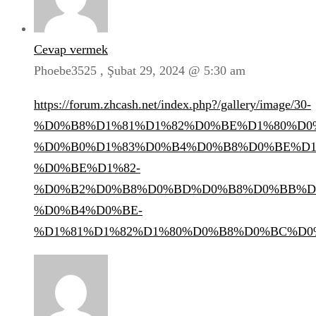
Cevap vermek
Phoebe3525 ,
Şubat 29, 2024 @ 5:30 am
https://forum.zhcash.net/index.php?/gallery/image/30-
%D0%B8%D1%81%D1%82%D0%BE%D1%80%D0
%D0%B0%D1%83%D0%B4%D0%B8%D0%BE%D1
%D0%BE%D1%82-
%D0%B2%D0%B8%D0%BD%D0%B8%D0%BB%D
%D0%B4%D0%BE-
%D1%81%D1%82%D1%80%D0%B8%D0%BC%D0