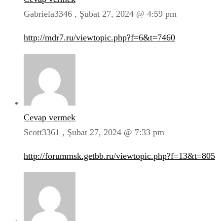
Gabriela3346 ,
Şubat 27, 2024 @ 4:59 pm
http://mdr7.ru/viewtopic.php?f=6&t=7460
Cevap vermek
Scott3361 ,
Şubat 27, 2024 @ 7:33 pm
http://forummsk.getbb.ru/viewtopic.php?f=13&t=805