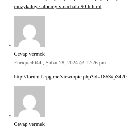
muzykalnye-albomy-s-nachala-90-h.html
Cevap vermek
Enrique4044 ,
Şubat 28, 2024 @ 12:26 pm
http://forum.f-rpg.me/viewtopic.php?id=1863#p3420
Cevap vermek