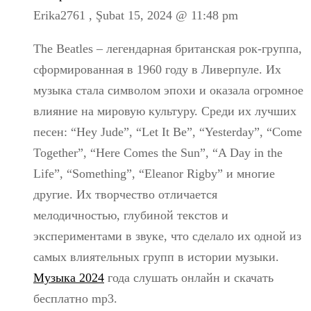
Erika2761 ,
Şubat 15, 2024 @ 11:48 pm
The Beatles – легендарная британская рок-группа,
сформированная в 1960 году в Ливерпуле. Их
музыка стала символом эпохи и оказала огромное
влияние на мировую культуру. Среди их лучших
песен: “Hey Jude”, “Let It Be”, “Yesterday”, “Come
Together”, “Here Comes the Sun”, “A Day in the
Life”, “Something”, “Eleanor Rigby” и многие
другие. Их творчество отличается
мелодичностью, глубиной текстов и
экспериментами в звуке, что сделало их одной из
самых влиятельных групп в истории музыки.
Музыка 2024
года слушать онлайн и скачать
бесплатно mp3.