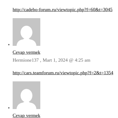
http://cadebo-forum.ru/viewtopic.php?f=60&t=3045
Cevap vermek
Hermione137 ,
Mart 1, 2024 @ 4:25 am
http://cars.teamforum.ru/viewtopic.php?f=2&t=1354
Cevap vermek