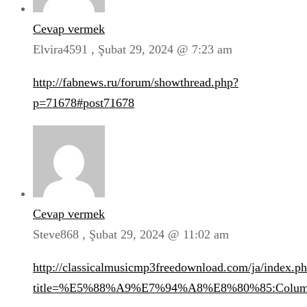
Cevap vermek
Elvira4591 ,
Şubat 29, 2024 @ 7:23 am
http://fabnews.ru/forum/showthread.php?
p=71678#post71678
Cevap vermek
Steve868 ,
Şubat 29, 2024 @ 11:02 am
http://classicalmusicmp3freedownload.com/ja/index.p
title=%E5%88%A9%E7%94%A8%E8%80%85:Colum