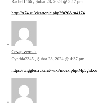
Rachel1466 ,
Şubat 28, 2024 @ 3:17 pm
http://tr74.ru/viewtopic.php?f=20&t=4174
Cevap vermek
Cynthia2345 ,
Şubat 28, 2024 @ 4:37 pm
https://wiggles.ruka.at/wiki/index.php/Mp3gid.co