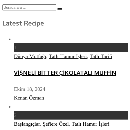
Latest Recipe
1
Dünya Mutfağı
,
Tatlı Hamur İşleri
,
Tatlı Tarifi
VİŞNELİ BİTTER ÇİKOLATALI MUFFİN
Ekim 18, 2024
Kenan Özman
2
Başlangıçlar
,
Şeflere Özel
,
Tatlı Hamur İşleri