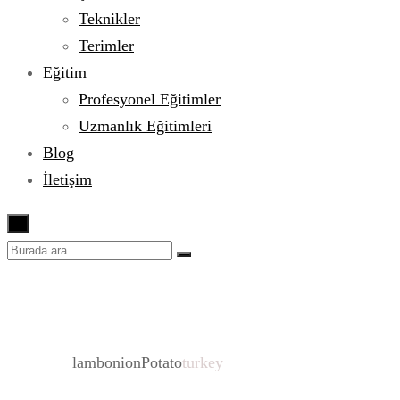
Teknikler
Terimler
Eğitim
Profesyonel Eğitimler
Uzmanlık Eğitimleri
Blog
İletişim
×
turkey
Ana sayfa
lamb
onion
Potato
turkey