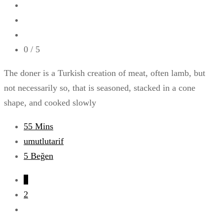
0
/ 5
The doner is a Turkish creation of meat, often lamb, but
not necessarily so, that is seasoned, stacked in a cone
shape, and cooked slowly
55 Mins
umutlutarif
5
Beğen
1
2