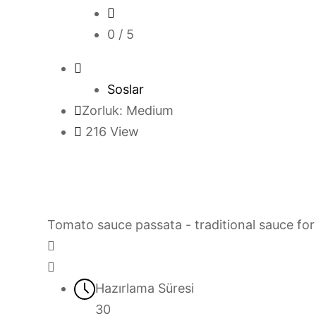
0
/ 5
Soslar
Zorluk: Medium
216
View
Tomato sauce passata - traditional sauce for 
Hazırlama Süresi
30