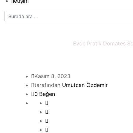
İletişim
Evde Pratik Domates 
Ana sayfa
Soslar
Evde Pratik Domates S
Kasım 8, 2023
tarafından
Umutcan Özdemir
0
Beğen