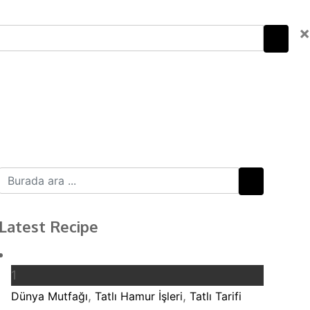
×
Latest Recipe
app
est
1
,
,
Dünya Mutfağı
Tatlı Hamur İşleri
Tatlı Tarifi