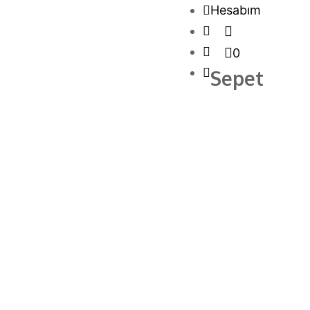
Hesabım
0
Sepet