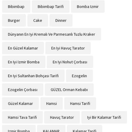
Bibimbap
Bibimbap Tarifi
Bomba Izmir
Burger
Cake
Dinner
Dünyanın En Iyi Kremalı Ve Parmesanlı Tuzlu Kraker
En Güzel Kalamar
En Iyi Havuç Tarator
En Iyi Izmir Bomba
En Iyi Nohut Çorbası
En Iyi Sultanhan Bohçası Tarifi
Ezogelin
Ezogelin Çorbası
GÜZEL Orman Kebabı
Güzel Kalamar
Hamsi
Hamsi Tarifi
Hamsi Tava Tarifi
Havuç Tarator
Iyi Bir Kalamar Tarifi
Izmir Bomba
KALAMAR
Kalamar Tarifi