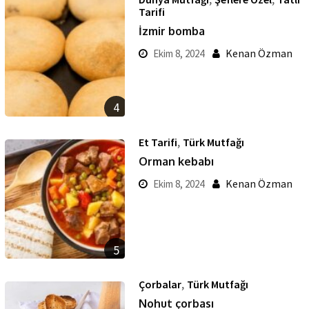
Tarifi
İzmir bomba
Kenan Özman
Ekim 8, 2024
4
,
Et Tarifi
Türk Mutfağı
Orman kebabı
Kenan Özman
Ekim 8, 2024
5
,
Çorbalar
Türk Mutfağı
Nohut çorbası