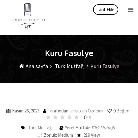
İçeriği
Tarif Ekle
atla
Kuru Fasulye
Ana sayfa
Türk Mutfağı
Kuru Fasulye
Kasım 26, 2023
Tarafından
Umutcan Özdemir
0
Beğen
0
/ 5
Türk Mutfağı
Yerel Mutfak:
Türk Mutfağı
Zorluk: Medium
219
View