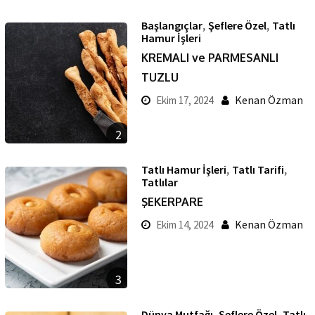
,
,
Başlangıçlar
Şeflere Özel
Tatlı
Hamur İşleri
KREMALI ve PARMESANLI
TUZLU
Kenan Özman
Ekim 17, 2024
2
,
,
Tatlı Hamur İşleri
Tatlı Tarifi
Tatlılar
ŞEKERPARE
Kenan Özman
Ekim 14, 2024
3
,
,
Dünya Mutfağı
Şeflere Özel
Tatlı