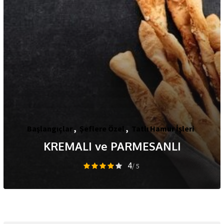
Başlangıçlar
,
Şeflere Özel
,
Tatlı Hamur İşleri
KREMALI ve PARMESANLI
4
/ 5