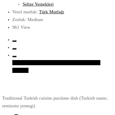
Sebze Yemekleri
Yerel mutfak:
Türk Mutfağı
Zorluk: Medium
961
View
Facebook
Twitter
Google+
LinkedIn
Whatsapp
Pinterest
Traditional Turkish cuisine purslane dish (Turkish name;
semizotu yemegi)