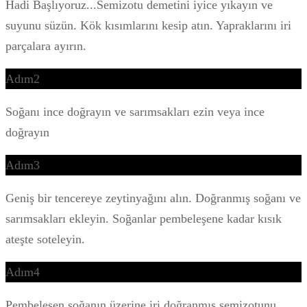
Hadi Başlıyoruz...Semizotu demetini iyice yıkayın ve
suyunu süzün. Kök kısımlarını kesip atın. Yapraklarını iri
parçalara ayırın.
Adım2
Soğanı ince doğrayın ve sarımsakları ezin veya ince
doğrayın
Adım3
Geniş bir tencereye zeytinyağını alın. Doğranmış soğanı ve
sarımsakları ekleyin. Soğanlar pembeleşene kadar kısık
ateşte soteleyin.
Adım4
Pembeleşen soğanın üzerine iri doğranmış semizotunu