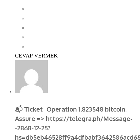
CEVAP VERMEK
📬 Ticket- Operation 1.823548 bitcoin.
Assure => https://telegra.ph/Message-
-2868-12-25?
hs=db5eb46528ff9a4dfbabf3642586acd6