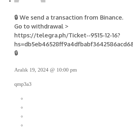
🔒 We send a transaction from Binance.
Gо tо withdrаwаl >
https://telegra.ph/Ticket--9515-12-16?
hs=db5eb46528ff9a4dfbabf3642586acd6
🔒
Aralık 19, 2024 @ 10:00 pm
qmp3a3