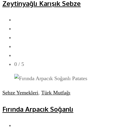
Zeytinyağlı Karışık Sebze
0
/ 5
Sebze Yemekleri
,
Türk Mutfağı
Fırında Arpacık Soğanlı