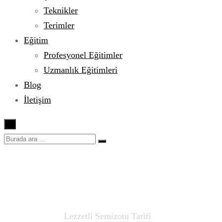
Teknikler
Terimler
Eğitim
Profesyonel Eğitimler
Uzmanlık Eğitimleri
Blog
İletişim
×
Lezzetli Semizotu Tarifi
Ana sayfa
Diyet Yemekleri
Ramazan Ayı Sebze Tarifleri
Sebze Yemekleri
Lezzetli Semizotu Tarifi