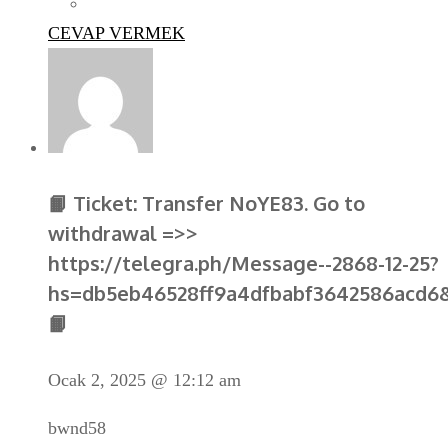
CEVAP VERMEK
📙 Ticket: Transfer NoYE83. Go to
withdrawal =>>
https://telegra.ph/Message--2868-12-25?
hs=db5eb46528ff9a4dfbabf3642586acd6
📙
Ocak 2, 2025 @ 12:12 am
bwnd58