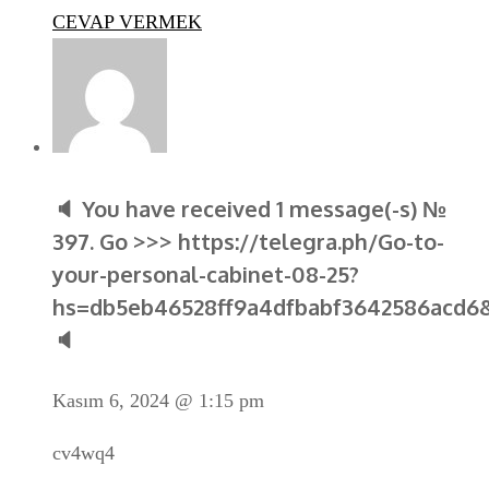
CEVAP VERMEK
🔈 You have received 1 message(-s) №
397. Go >>> https://telegra.ph/Go-to-
your-personal-cabinet-08-25?
hs=db5eb46528ff9a4dfbabf3642586acd6
🔈
Kasım 6, 2024 @ 1:15 pm
cv4wq4